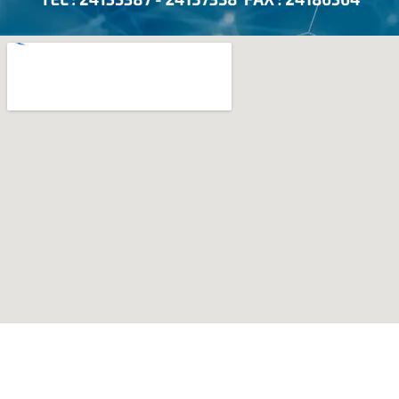
мелбет
1xbet
Avabet