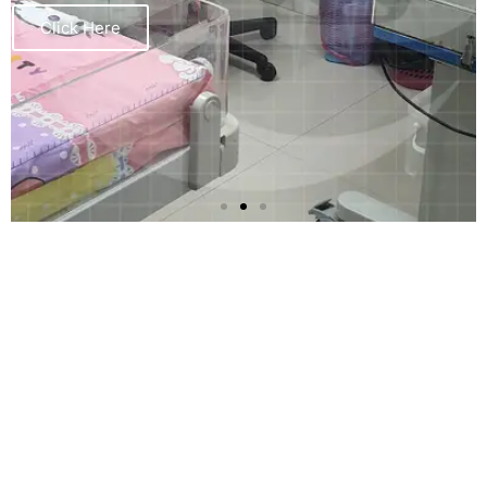
Click Here
مستشفي البدر التخصصي
انشاءت في عام 1988
اكثر من 30 عاما من الخبره خلالها حصلنا علي ثقه
الكثير من الجهات و الموسسات و الشركات الكبري و
الافراد في اداء مهمتنا الطبيه علي اكمل وجه بل و
نسعي لنكون الوجهه الافضل للمرضي و الاطباء و
العاملين .مهمتنا في مستشفي البدر
هي المشاركة
في خلق حياة صحية داخل مجتمعنا من خلال خدمات
متخصصة وشاملة ضمن الأفق الطبي بأعلى مستويات
الخصوصية والجودة تحت اشراف فريق طبي محترف.