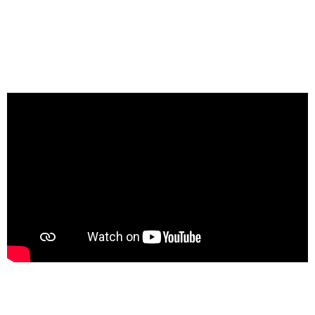
تتشرف مستشفي بدر التخصصي ان تقدم لعملائها
الخدمات الاتيه : – عيادات خارجيه بكافه التخصصات –
زيارات منزليه بكافه التخصصات – غرف عمليات
مجهزه – عنايه مركزه – حضانات للطفال حديثي
الولاده – معمل تحاليل – مركز اشعه
خدماتنا